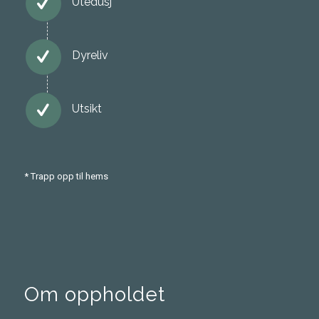
Utedusj
Dyreliv
Utsikt
* Trapp opp til hems
Om oppholdet